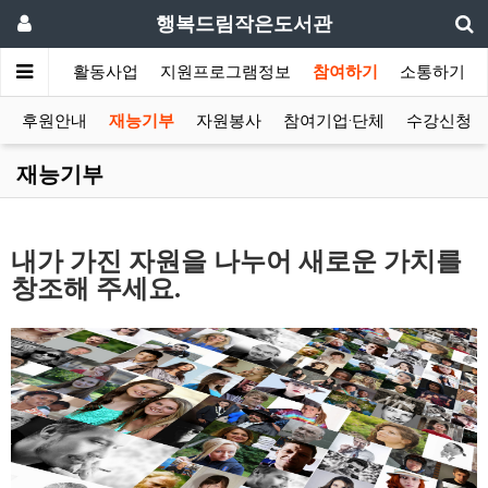
행복드림작은도서관
서관안내
활동사업
지원프로그램정보
참여하기
소통하기
후원안내
재능기부
자원봉사
참여기업·단체
수강신청
재능기부
내가 가진 자원을 나누어 새로운 가치를
창조해 주세요.